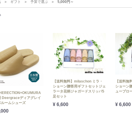
品
ギフト
予算で選ぶ
5,000円～
件
【送料無料】milaschon ミラ・
【送料無料】
ショーン贈答用ギフトセットジェ
ショーン贈
ラータ花柄ジャガードスリッパ5
ュープロ
HERECTION×OKUMURA
足セット
 Deergraceディアグレイ
革ルームシューズ
¥ 6,600
¥ 6,600
,000