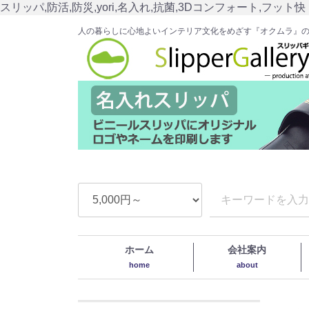
スリッパ,防活,防災,yori,名入れ,抗菌,3Dコンフォート,フット快
人の暮らしに心地よいインテリア文化をめざす『オクムラ』
ホーム
会社案内
home
about