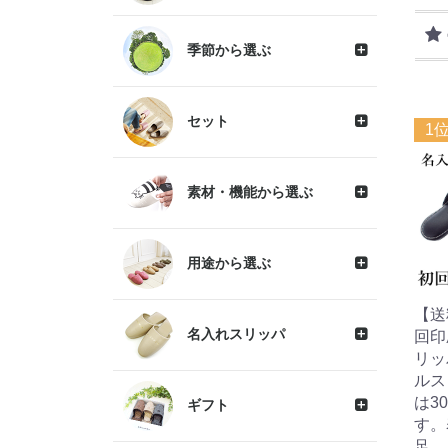
季節から選ぶ
セット
1
素材・機能から選ぶ
用途から選ぶ
【送
名入れスリッパ
回印
リッ
ルス
は3
ギフト
す。
足