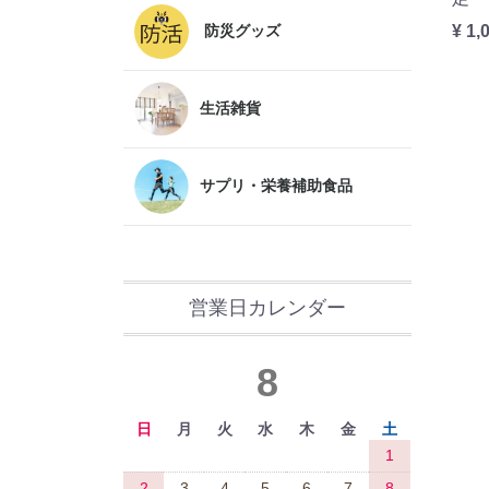
防災グッズ
¥ 1,
生活雑貨
サプリ・栄養補助食品
営業日カレンダー
8
日
月
火
水
木
金
土
1
2
3
4
5
6
7
8