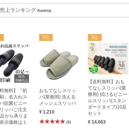
売上ランキング
Ranking
位
2位
3位
【送料無料】おも
てなしスリッパ(業
料無料】『初
おもてなしスリッ
務用) 拭けるビニー
刷』名入れス
パ(業務用) 洗える
ルスリッパ(スタン
パ抗菌ビニー
メッシュスリッパ
ダードタイプ)10足
リッパご注文
¥ 1,210
セット
0足から承りま
★★★★★
¥ 14,663
表示価格は１
(1)