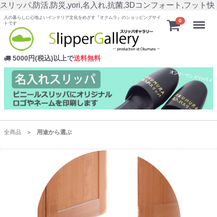
スリッパ,防活,防災,yori,名入れ,抗菌,3Dコンフォート,フット快
人の暮らしに心地よいインテリア文化をめざす『オクムラ』のショッピングサイ
Menu
0
トです
5000円(税込)以上で
送料無料
全商品
用途から選ぶ