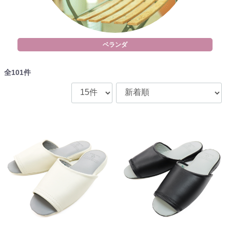
ベランダ
全
101
件