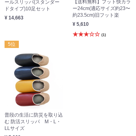
【送料無料】フット快カラ
ールスリッパ(スタンダー
ー24cm(適応サイズ約23〜
ドタイプ)10足セット
約23.5cm)旧フット楽
¥ 14,663
¥ 5,610
★★★☆☆
(1)
5位
普段の生活に防災を取り込
む 防活スリッパ M・L・
LLサイズ