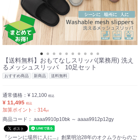
【送料無料】おもてなしスリッパ(業務用) 洗え
るメッシュスリッパ 10足セット
おすすめ商品
新商品
送料無料
通常価格：
¥ 12,100
税込
¥ 11,495
税込
加算ポイント：
314
pt
商品コード：
aaaa9910p10bk ～ aaaa9912p12gy
『シーンに場所に人に...』創業明治28年のオクムラからのご