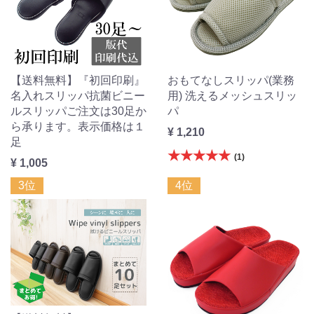
【送料無料】『初回印刷』
おもてなしスリッパ(業務
名入れスリッパ抗菌ビニー
用) 洗えるメッシュスリッ
ルスリッパご注文は30足か
パ
ら承ります。表示価格は１
¥ 1,210
足
★★★★★
(1)
¥ 1,005
3位
4位