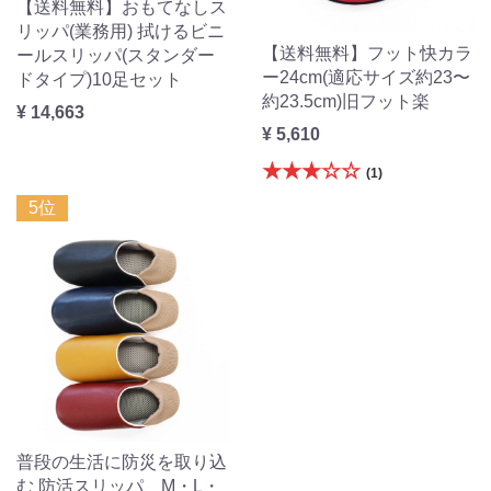
【送料無料】おもてなしス
リッパ(業務用) 拭けるビニ
【送料無料】フット快カラ
ールスリッパ(スタンダー
ー24cm(適応サイズ約23〜
ドタイプ)10足セット
約23.5cm)旧フット楽
¥ 14,663
¥ 5,610
★★★☆☆
(1)
5位
普段の生活に防災を取り込
む 防活スリッパ M・L・