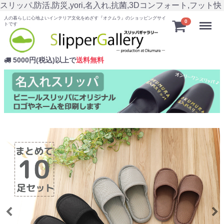
スリッパ,防活,防災,yori,名入れ,抗菌,3Dコンフォート,フット快
人の暮らしに心地よいインテリア文化をめざす『オクムラ』のショッピングサイ
Menu
0
トです
5000円(税込)以上で
送料無料