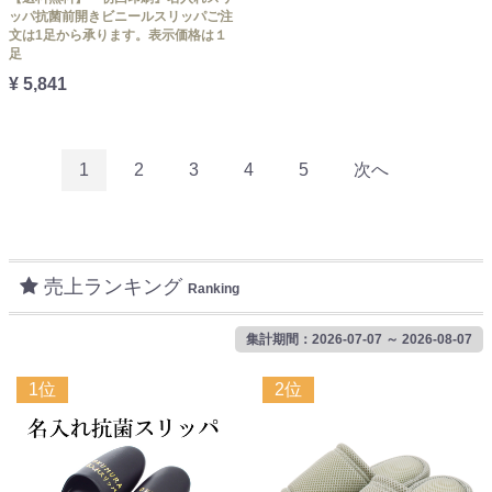
ッパ抗菌前開きビニールスリッパご注
文は1足から承ります。表示価格は１
足
¥ 5,841
1
2
3
4
5
次へ
売上ランキング
Ranking
集計期間：2026-07-07 ～ 2026-08-07
1位
2位