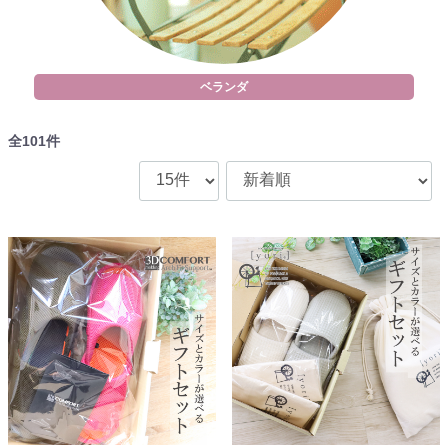
ベランダ
全
101
件