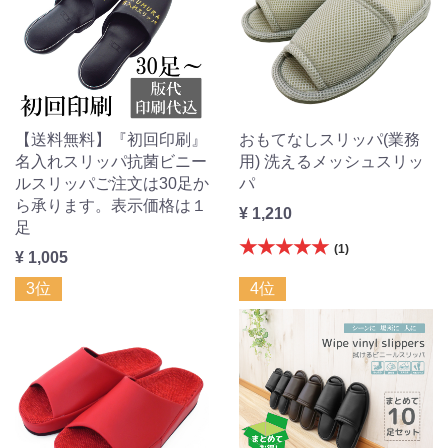
【送料無料】『初回印刷』
おもてなしスリッパ(業務
名入れスリッパ抗菌ビニー
用) 洗えるメッシュスリッ
ルスリッパご注文は30足か
パ
ら承ります。表示価格は１
¥ 1,210
足
★★★★★
(1)
¥ 1,005
3位
4位