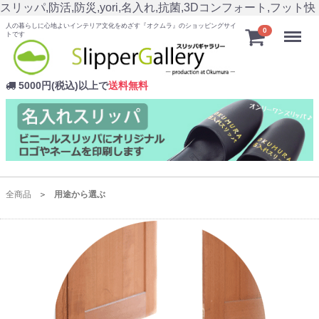
スリッパ,防活,防災,yori,名入れ,抗菌,3Dコンフォート,フット快
人の暮らしに心地よいインテリア文化をめざす『オクムラ』のショッピングサイ
Menu
0
トです
5000円(税込)以上で
送料無料
全商品
用途から選ぶ