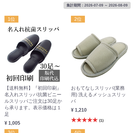
集計期間：2026-07-09 ～ 2026-08-09
1位
2位
【送料無料】『初回印刷』
おもてなしスリッパ(業務
名入れスリッパ抗菌ビニー
用) 洗えるメッシュスリッ
ルスリッパご注文は30足か
パ
ら承ります。表示価格は１
¥ 1,210
足
★★★★★
(1)
¥ 1,005
3位
4位