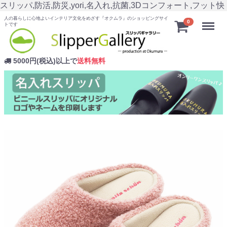
スリッパ,防活,防災,yori,名入れ,抗菌,3Dコンフォート,フット快
人の暮らしに心地よいインテリア文化をめざす『オクムラ』のショッピングサイ
Menu
0
トです
5000円(税込)以上で
送料無料