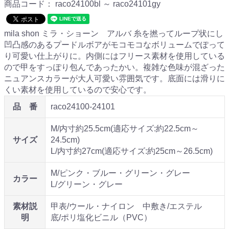
商品コード：
raco24100bl ～ raco24101gy
mila shon ミラ・ショーン アルバ 糸を撚ってループ状にし
凹凸感のあるプードルボアがモコモコなボリュームでぽって
り可愛い仕上がりに。内側にはフリース素材を使用している
ので甲をすっぽり包んであったかい。複雑な色味が混ざった
ニュアンスカラーが大人可愛い雰囲気です。底面には滑りに
くい素材を使用しているので安心です。
品 番
raco24100-24101
M/内寸約25.5cm(適応サイズ:約22.5cm～
サイズ
24.5cm)
L/内寸約27cm(適応サイズ:約25cm～26.5cm)
M/ピンク・ブルー・グリーン・グレー
カラー
L/グリーン・グレー
素材説
甲表/ウール・ナイロン 中敷き/エステル
明
底/ポリ塩化ビニル（PVC）