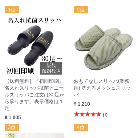
1位
2位
【送料無料】『初回印刷』
おもてなしスリッパ(業務
名入れスリッパ抗菌ビニー
用) 洗えるメッシュスリッ
ルスリッパご注文は30足か
パ
ら承ります。表示価格は１
¥ 1,210
足
★★★★★
(1)
¥ 1,005
3位
4位