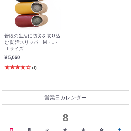
普段の生活に防災を取り込
む 防活スリッパ M・L・
LLサイズ
¥ 5,060
★★★★☆
(1)
営業日カレンダー
8
日
月
火
水
木
金
土