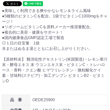
●美味しく利用できる爽やかなレモン＆ライム風味
●5種類のビタミンCを配合。1袋でビタミンC1000mgをチャ
ージ！
●リポソームビタミンCを原料メーカー推奨量配合。
●複合的に美容・健康をサポート！
●国内健康食品GMP認定工場で製造
◎１日の目安量 1袋
水またはぬるま湯とともにお召し上がりください。
【原材料名】 難消化性デキストリン(米国製造)・レモン果汁
末・酵母エキス 末 ウコンエキス末・ビタミンC・トレハロ
ース・香料・クエン酸 ヒマワリレシチン・微粒酸化ケイ
素・甘味料(ステビア)・加工デンプン ビタミンB2・ビタミ
ンD
品 番
OEDE25900