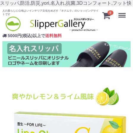
スリッパ,防活,防災,yori,名入れ,抗菌,3Dコンフォート,フット快
人の暮らしに心地よいインテリア文化をめざす『オクムラ』のショッピングサイ
Menu
0
トです
5000円(税込)以上で
送料無料