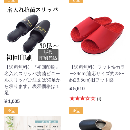
【送料無料】『初回印刷』
【送料無料】フット快カラ
名入れスリッパ抗菌ビニー
ー24cm(適応サイズ約23〜
ルスリッパご注文は30足か
約23.5cm)旧フット楽
ら承ります。表示価格は１
¥ 5,610
足
★★★☆☆
(1)
¥ 1,005
3位
4位