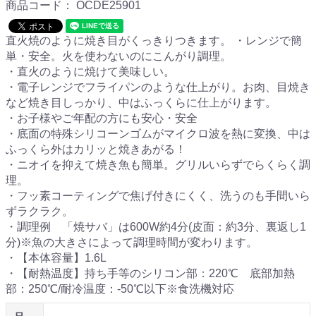
商品コード：
OCDE25901
直火焼のように焼き目がくっきりつきます。 ・レンジで簡
単・安全。火を使わないのにこんがり調理。
・直火のように焼けて美味しい。
・電子レンジでフライパンのような仕上がり。お肉、目焼き
など焼き目しっかり、中はふっくらに仕上がります。
・お子様やご年配の方にも安心・安全
・底面の特殊シリコーンゴムがマイクロ波を熱に変換、中は
ふっくら外はカリッと焼きあがる！
・ニオイを抑えて焼き魚も簡単。グリルいらずでらくらく調
理。
・フッ素コーティングで焦げ付きにくく、洗うのも手間いら
ずラクラク。
・調理例 「焼サバ」は600W約4分(皮面：約3分、裏返し1
分)※魚の大きさによって調理時間が変わります。
・【本体容量】1.6L
・【耐熱温度】持ち手等のシリコン部：220℃ 底部加熱
部：250℃/耐冷温度：-50℃以下※食洗機対応