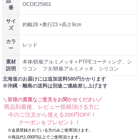
品
OCDE25901
番
サイ
約幅28 ×奥行23 ×高さ9cm
ズ
カラ
レッド
ー
素材
本体/鉄板アルミメッキ＋PTFEコーティング、シ
説明
リコン フタ/鉄板アルミメッキ、シリコン
北海道のお届けには追加送料
580
円かかります
※沖縄・離島の送料は別途ご連絡差し上げます
＼皆様の貴重なご意見をお聞かせください／
商品到着後、レビュー投稿頂ける方に
今のご注文から使える200円OFF！
クーポンをプレゼント！
※会員登録されている方のみご使用頂けます。
※商品代1,000円以上でご使用頂けます。