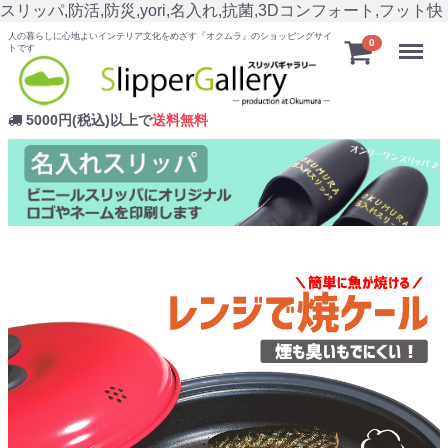
スリッパ,防活,防災,yori,名入れ,抗菌,3Dコンフォート,フット快
人の暮らしに心地よいインテリア文化をめざす『オクムラ』のショッピングサイ
Menu
0
トです
5000円(税込)以上で
送料無料