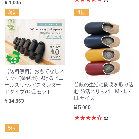
¥ 1,005
3位
4位
【送料無料】おもてなしス
リッパ(業務用) 拭けるビニ
普段の生活に防災を取り込
ールスリッパ(スタンダー
む 防活スリッパ M・L・
ドタイプ)10足セット
LLサイズ
¥ 14,663
¥ 5,060
★★★★☆
(1)
5位