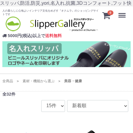
スリッパ,防活,防災,yori,名入れ,抗菌,3Dコンフォート,フット快
人の暮らしに心地よいインテリア文化をめざす『オクムラ』のショッピングサイ
Menu
0
トです
5000円(税込)以上で
送料無料
全商品
素材・機能から選ぶ
美容・健康
全
32
件