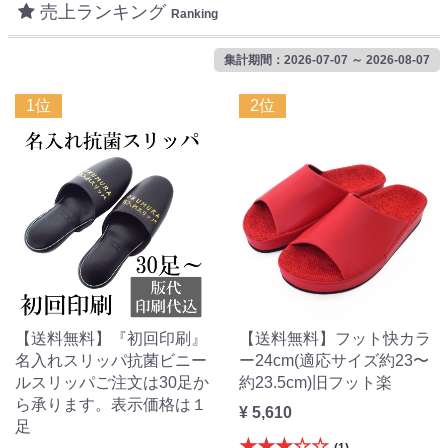
売上ランキング
Ranking
集計期間：2026-07-07 ～ 2026-08-07
1位
2位
【送料無料】『初回印刷』
【送料無料】フット快カラ
名入れスリッパ抗菌ビニー
ー24cm(適応サイズ約23〜
ルスリッパご注文は30足か
約23.5cm)旧フット楽
ら承ります。表示価格は１
¥ 5,610
足
★★★☆☆
(1)