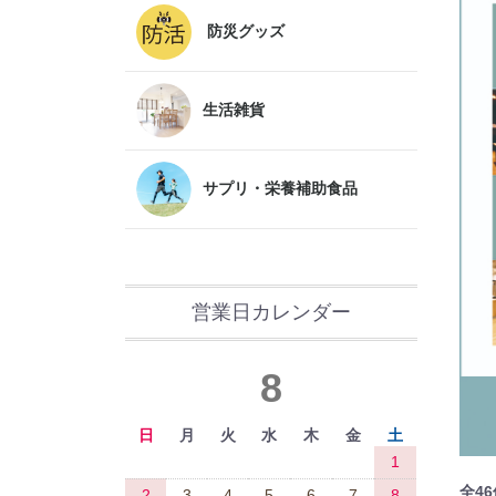
防災グッズ
生活雑貨
サプリ・栄養補助食品
営業日カレンダー
8
日
月
火
水
木
金
土
1
全
46
2
3
4
5
6
7
8