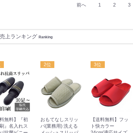
前へ
1
2
3
売上ランキング
Ranking
位
2位
3位
料無料】『初
おもてなしスリッ
【送料無料】フッ
刷』名入れス
パ(業務用) 洗える
ト快カラー
パ抗菌ビニー
メッシュスリッパ
24cm(適応サイズ