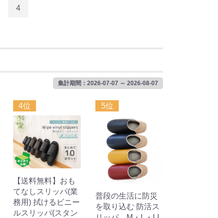
4
集計期間：2026-07-07 ～ 2026-08-07
4位
5位
【送料無料】おも
てなしスリッパ(業
普段の生活に防災
務用) 拭けるビニー
を取り込む 防活ス
ルスリッパ(スタン
リッパ M・L・LL