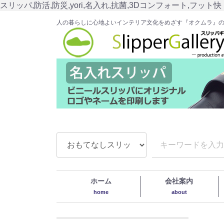
スリッパ,防活,防災,yori,名入れ,抗菌,3Dコンフォート,フット快
人の暮らしに心地よいインテリア文化をめざす『オクムラ』
ホーム
会社案内
home
about