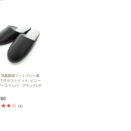
・消臭除湿フットフレッ臭
ST IT-ゲストイット- ビニー
ザースリッパ ブラックLサ
760
★★★☆
(1)