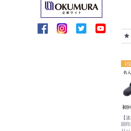
1
【送
回印
リッ