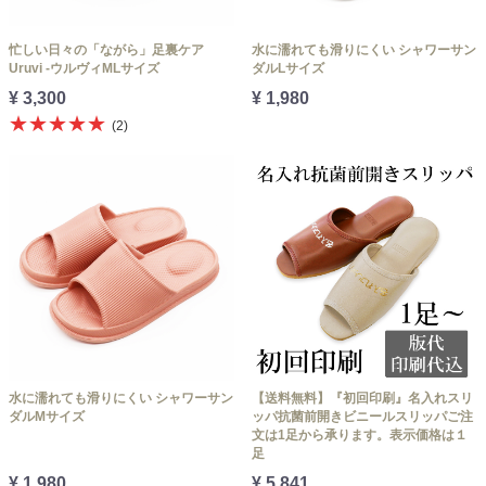
忙しい日々の「ながら」足裏ケア
水に濡れても滑りにくい シャワーサン
Uruvi -ウルヴィMLサイズ
ダルLサイズ
¥ 3,300
¥ 1,980
★★★★★
(2)
水に濡れても滑りにくい シャワーサン
【送料無料】『初回印刷』名入れスリ
ダルMサイズ
ッパ抗菌前開きビニールスリッパご注
文は1足から承ります。表示価格は１
足
¥ 1,980
¥ 5,841