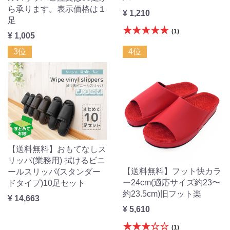
ら承ります。表示価格は１
¥ 1,210
足
★★★★★
(1)
¥ 1,005
3位
4位
【送料無料】おもてなしス
リッパ(業務用) 拭けるビニ
【送料無料】フット快カラ
ールスリッパ(スタンダー
ー24cm(適応サイズ約23〜
ドタイプ)10足セット
約23.5cm)旧フット楽
¥ 14,663
¥ 5,610
★★★☆☆
(1)