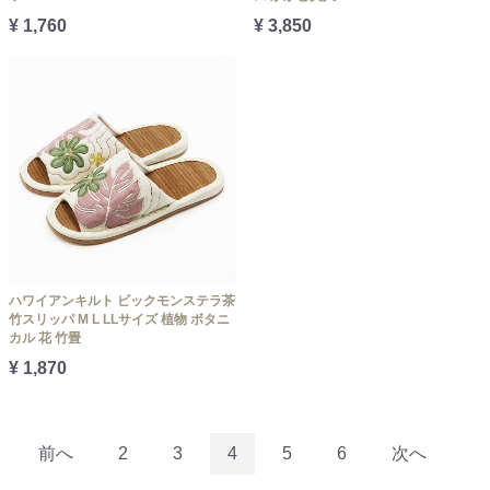
¥ 1,760
¥ 3,850
ハワイアンキルト ビックモンステラ茶
竹スリッパ M L LLサイズ 植物 ボタニ
カル 花 竹畳
¥ 1,870
前へ
2
3
4
5
6
次へ