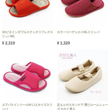
3Dビタミンダブルステッチリフレクス
カラーコーデュロイMLスリッパ
リッパML
¥ 2,310
¥ 1,320
エアパスインソールM L LLサイズスリ
足もとのスキンケア 潤うルームシュー
ッパ
ズ かかと美人