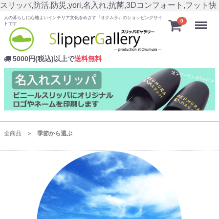
スリッパ,防活,防災,yori,名入れ,抗菌,3Dコンフォート,フット快
人の暮らしに心地よいインテリア文化をめざす『オクムラ』のショッピングサイ
Menu
0
トです
5000円(税込)以上で
送料無料
全商品
季節から選ぶ