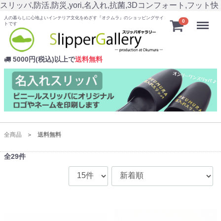
スリッパ,防活,防災,yori,名入れ,抗菌,3Dコンフォート,フット快
人の暮らしに心地よいインテリア文化をめざす『オクムラ』のショッピングサイ
Menu
0
トです
5000円(税込)以上で
送料無料
全商品
送料無料
全
29
件