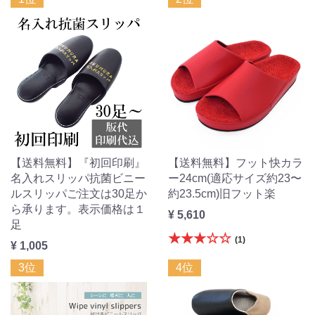
【送料無料】『初回印刷』
【送料無料】フット快カラ
名入れスリッパ抗菌ビニー
ー24cm(適応サイズ約23〜
ルスリッパご注文は30足か
約23.5cm)旧フット楽
ら承ります。表示価格は１
¥ 5,610
足
★★★☆☆
(1)
¥ 1,005
3位
4位