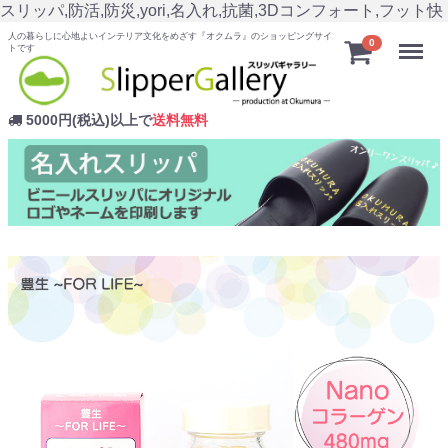
スリッパ,防活,防災,yori,名入れ,抗菌,3Dコンフォート,フット快
人の暮らしに心地よいインテリア文化をめざす『オクムラ』のショッピングサイ
Menu
0
トです
5000円(税込)以上で
送料無料