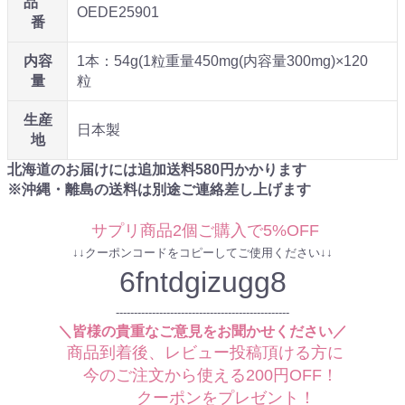
品
OEDE25901
番
内容
1本：54g(1粒重量450mg(内容量300mg)×120
量
粒
生産
日本製
地
北海道のお届けには追加送料
580
円かかります
※沖縄・離島の送料は別途ご連絡差し上げます
サプリ商品2個ご購入で5%OFF
↓↓クーポンコードをコピーしてご使用ください↓↓
6fntdgizugg8
------------------------------------------------
＼皆様の貴重なご意見をお聞かせください／
商品到着後、レビュー投稿頂ける方に
今のご注文から使える200円OFF！
クーポンをプレゼント！