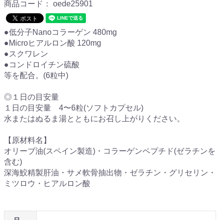
商品コード：
oede25901
●低分子Nanoコラーゲン 480mg
●Microヒアルロン酸 120mg
●スクワレン
●コンドロイチン硫酸
等を配合。(6粒中)
◎１日の目安量
１日の目安量 4〜6粒(ソフトカプセル)
水またはぬるま湯とともにお召し上がりください。
【原材料名】
オリーブ油(スペイン製造)・コラーゲンペプチド(ゼラチンを
含む)
深海鮫精製肝油・サメ軟骨抽出物・ゼラチン・グリセリン・
ミツロウ・ヒアルロン酸