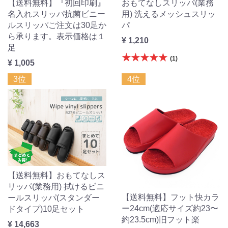
【送料無料】『初回印刷』
おもてなしスリッパ(業務
名入れスリッパ抗菌ビニー
用) 洗えるメッシュスリッ
ルスリッパご注文は30足か
パ
ら承ります。表示価格は１
¥ 1,210
足
★★★★★
(1)
¥ 1,005
3位
4位
【送料無料】おもてなしス
リッパ(業務用) 拭けるビニ
【送料無料】フット快カラ
ールスリッパ(スタンダー
ー24cm(適応サイズ約23〜
ドタイプ)10足セット
約23.5cm)旧フット楽
¥ 14,663