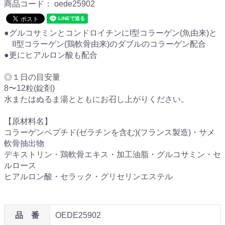
商品コード：
oede25902
●グルコサミンとコンドロイチンにI型コラーゲン(魚由来)と
II型コラーゲン(鶏軟骨由来)のダブルのコラーゲン配合
●更にヒアルロン酸も配合
◎１日の目安量
8〜12粒(錠剤)
水またはぬるま湯とともにお召し上がりください。
【原材料名】
コラーゲンペプチド(ゼラチンを含む)(フランス製造)・サメ
軟骨抽出物
デキストリン・鶏軟骨エキス・加工油脂・グルコサミン・セ
ルロース
ヒアルロン酸・セラック・グリセリンエステル
品 番
OEDE25902