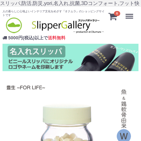
スリッパ,防活,防災,yori,名入れ,抗菌,3Dコンフォート,フット快
人の暮らしに心地よいインテリア文化をめざす『オクムラ』のショッピングサイ
Menu
0
トです
5000円(税込)以上で
送料無料