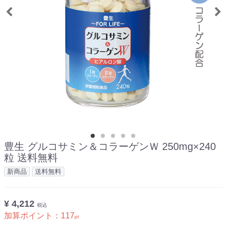
豊生 グルコサミン＆コラーゲンＷ 250mg×240
粒 送料無料
新商品
送料無料
¥ 4,212
税込
加算ポイント：
117
pt