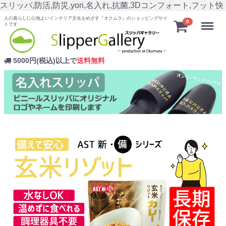
スリッパ,防活,防災,yori,名入れ,抗菌,3Dコンフォート,フット快
人の暮らしに心地よいインテリア文化をめざす『オクムラ』のショッピングサイ
Menu
0
トです
5000円(税込)以上で
送料無料