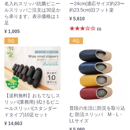
名入れスリッパ抗菌ビニー
ー24cm(適応サイズ約23〜
ルスリッパご注文は30足か
約23.5cm)旧フット楽
ら承ります。表示価格は１
¥ 5,610
足
★★★☆☆
(1)
¥ 1,005
3位
4位
【送料無料】おもてなしス
リッパ(業務用) 拭けるビニ
普段の生活に防災を取り込
ールスリッパ(スタンダー
む 防活スリッパ M・L・
ドタイプ)10足セット
LLサイズ
¥ 14,663
¥ 5,060