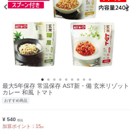
最大5年保存 常温保存 AST新・備 玄米リゾット
カレー 和風 トマト
おすすめ商品
¥ 540
税込
加算ポイント：
15
pt