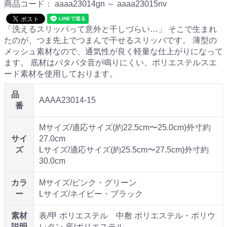
商品コード：
aaaa23014gn ～ aaaa23015nv
「洗えるスリッパって意外と干しづらい…」 そこで生まれ
たのが、つま先上でつまんで干せるスリッパです。 薄型の
メッシュ素材なので、通気性が良く軽量な仕上がりになって
ます。 底材はパタパタ音が鳴りにくい、ポリエステルスエ
ード素材を使用しております。
品
AAAA23014-15
番
Mサイズ/適応サイズ(約22.5cm〜25.0cm)外寸約
サイ
27.0cm
ズ
Lサイズ/適応サイズ(約25.5cm〜27.5cm)外寸約
30.0cm
カラ
Mサイズ/ピンク・グリーン
ー
Lサイズ/ネイビー・ブラック
素材
表/甲 ポリエステル 中敷 ポリエステル・ポリウ
説明
レタン 底/ポリエステル