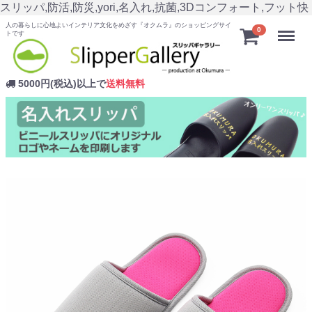
スリッパ,防活,防災,yori,名入れ,抗菌,3Dコンフォート,フット快
人の暮らしに心地よいインテリア文化をめざす『オクムラ』のショッピングサイ
Menu
0
トです
5000円(税込)以上で
送料無料