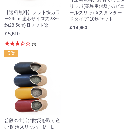
リッパ(業務用) 拭けるビニ
【送料無料】フット快カラ
ールスリッパ(スタンダー
ー24cm(適応サイズ約23〜
ドタイプ)10足セット
約23.5cm)旧フット楽
¥ 14,663
¥ 5,610
★★★☆☆
(1)
5位
普段の生活に防災を取り込
む 防活スリッパ M・L・