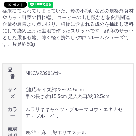
従来捨てられてしまっていた、形の不揃いなどの規格外食材
やカット野菜の切れ端、 コーヒーの出し殻などを食品関連
企業や農園より買い取り、植物に含まれる成分を抽出し染料
にして染め上げた生地で作ったスリッパです。綿麻のサラッ
とした履き心地。薄く軽く携帯しやすいルームシューズで
す。片足約50g
品
NKCV23901/td>
番
サイ
(適応サイズ約22〜24.5cm)
ズ
甲の長さ/約15.5cm 足入れ口/約32.5cm
カラ
ムラサキキャベツ・ブルーマロウ・エキナセ
ー
ア・ブルーベリー
素材
表/綿・麻 底/ポリエステル
説明