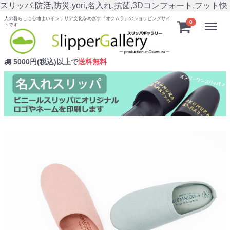
スリッパ,防活,防災,yori,名入れ,抗菌,3Dコンフォート,フット快
人の暮らしに心地よいインテリア文化をめざす『オクムラ』のショッピングサイ
Menu
0
トです
5000円(税込)以上で
送料無料