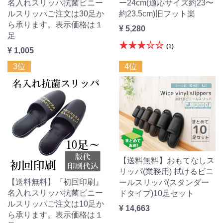
名入れスリッパ抗菌ビニー
ー24cm(適応サイズ約23〜
ルスリッパご注文は30足か
約23.5cm)旧フット楽
ら承ります。表示価格は１
¥ 5,280
足
★★★☆☆
(1)
¥ 1,005
3位
4位
【送料無料】おもてなしス
リッパ(業務用) 拭けるビニ
【送料無料】『初回印刷』
ールスリッパ(スタンダー
名入れスリッパ抗菌ビニー
ドタイプ)10足セット
ルスリッパご注文は10足か
¥ 14,663
ら承ります。表示価格は１