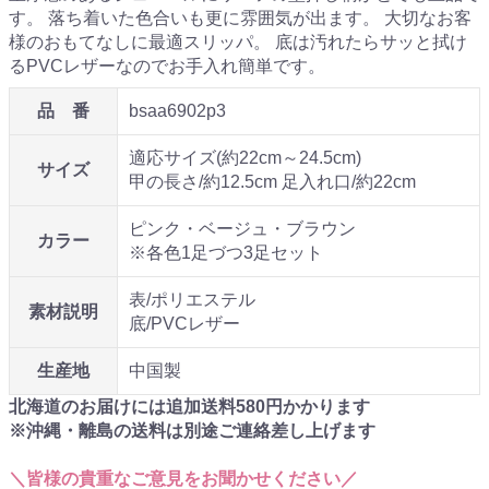
す。 落ち着いた色合いも更に雰囲気が出ます。 大切なお客
様のおもてなしに最適スリッパ。 底は汚れたらサッと拭け
るPVCレザーなのでお手入れ簡単です。
品 番
bsaa6902p3
適応サイズ(約22cm～24.5cm)
サイズ
甲の長さ/約12.5cm 足入れ口/約22cm
ピンク・ベージュ・ブラウン
カラー
※各色1足づつ3足セット
表/ポリエステル
素材説明
底/PVCレザー
生産地
中国製
北海道のお届けには追加送料
580
円かかります
※沖縄・離島の送料は別途ご連絡差し上げます
＼皆様の貴重なご意見をお聞かせください／