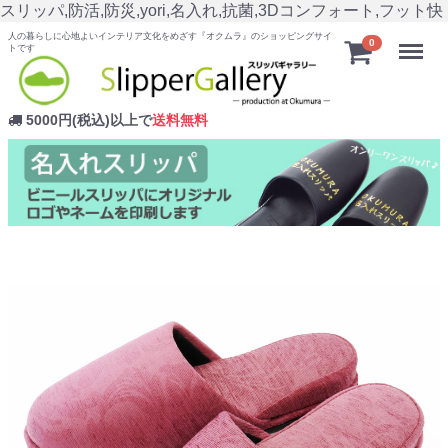
スリッパ,防活,防災,yori,名入れ,抗菌,3Dコンフォート,フット快
人の暮らしに心地よいインテリア文化をめざす『オクムラ』のショッピングサイ
Menu
0
トです
5000円(税込)以上で
送料無料