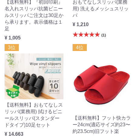
【送料無料】『初回印刷』
おもてなしスリッパ(業務
名入れスリッパ抗菌ビニー
用) 洗えるメッシュスリッ
ルスリッパご注文は30足か
パ
ら承ります。表示価格は１
¥ 1,210
足
★★★★★
(1)
¥ 1,005
3位
4位
【送料無料】おもてなしス
リッパ(業務用) 拭けるビニ
【送料無料】フット快カラ
ールスリッパ(スタンダー
ー24cm(適応サイズ約23〜
ドタイプ)10足セット
約23.5cm)旧フット楽
¥ 14,663