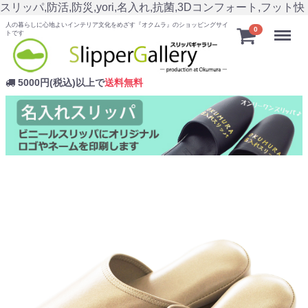
スリッパ,防活,防災,yori,名入れ,抗菌,3Dコンフォート,フット快
人の暮らしに心地よいインテリア文化をめざす『オクムラ』のショッピングサイ
Menu
0
トです
5000円(税込)以上で
送料無料