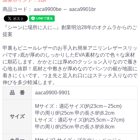
pt
商品コード：
aaca9900be ～ aaca9901br
『シーンに場所に人に...』創業明治28年のオクムラからのご
提案
甲裏もビニールレザーのお手入れ簡単アニリンレザースリッ
パです♪底が厚めのしっかりしたEVA素材なので色々な床材
に順応します。かかとには厚めのクッション入りなので履き
心地も抜群！底材と中敷きが厚めなのでパンツの裾が地面に
着きにくいです。つま先と足入れ口にはステッチ入りなので
伸びを多少軽減します。
品 番
aaca9900-9901
Mサイズ：適応サイズ(約23cm～25cm)
甲の周り/約25cm 甲の長さ/約8.2cm
サイズ
Lサイズ：適応サイズ(約25.5cm～27cm)
甲の周り/約25cm 甲の長さ/約8.8cm