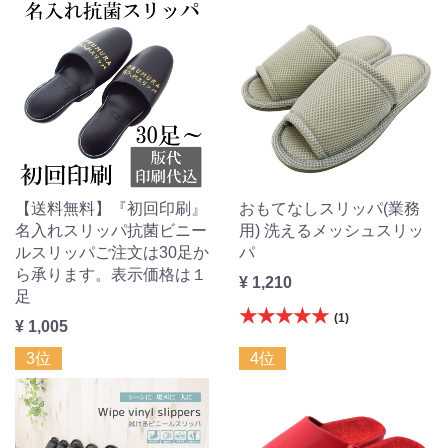
【送料無料】『初回印刷』
おもてなしスリッパ(業務
名入れスリッパ抗菌ビニー
用) 洗えるメッシュスリッ
ルスリッパご注文は30足か
パ
ら承ります。表示価格は１
¥ 1,210
足
★★★★★
(1)
¥ 1,005
3位
4位