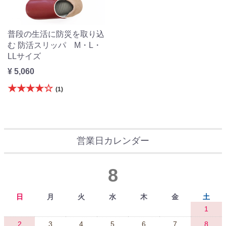
普段の生活に防災を取り込
む 防活スリッパ M・L・
LLサイズ
¥ 5,060
★★★★☆
(1)
営業日カレンダー
8
日
月
火
水
木
金
土
1
2
3
4
5
6
7
8