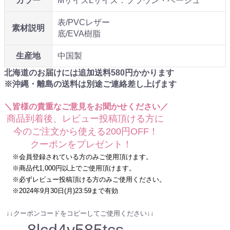
カラー
MサイズLサイズ：ブラウン・ベージュ
表/PVCレザー
素材説明
底/EVA樹脂
生産地
中国製
北海道のお届けには追加送料
580
円かかります
※沖縄・離島の送料は別途ご連絡差し上げます
＼皆様の貴重なご意見をお聞かせください／
商品到着後、レビュー投稿頂ける方に
今のご注文から使える200円OFF！
クーポンをプレゼント！
※会員登録されている方のみご使用頂けます。
※商品代1,000円以上でご使用頂けます。
※必ずレビュー投稿頂ける方のみご使用ください。
※2024年9月30日(月)23:59まで有効
↓↓クーポンコードをコピーしてご使用ください↓↓
8lcd4y585tcs