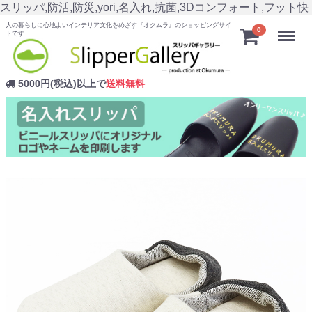
スリッパ,防活,防災,yori,名入れ,抗菌,3Dコンフォート,フット快
人の暮らしに心地よいインテリア文化をめざす『オクムラ』のショッピングサイ
Menu
0
トです
5000円(税込)以上で
送料無料