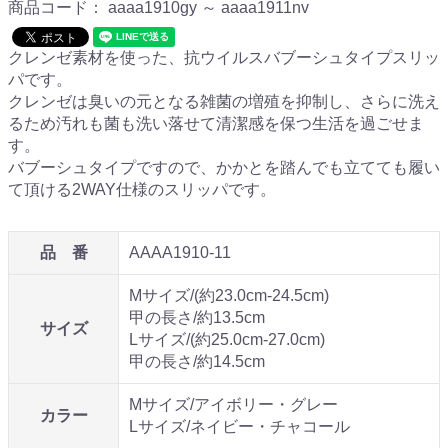
商品コード：
aaaa1910gy ～ aaaa1911nv
クレンゼ素材を使った、抗ウイルスバブーシュタイプスリッ
パです。
クレンゼは臭いの元となる雑菌の増殖を抑制し、さらに洗え
るため汚れも菌も洗い落せて清潔感を保つ生活を過ごせま
す。
バブーシュタイプですので、かかとを踏んでも立てても履い
て頂ける2WAY仕様のスリッパです。
品 番
AAAA1910-11
Mサイズ/(約23.0cm-24.5cm)
甲の長さ/約13.5cm
サイズ
Lサイズ/(約25.0cm-27.0cm)
甲の長さ/約14.5cm
Mサイズ/アイボリー・グレー
カラー
Lサイズ/ネイビー・チャコール