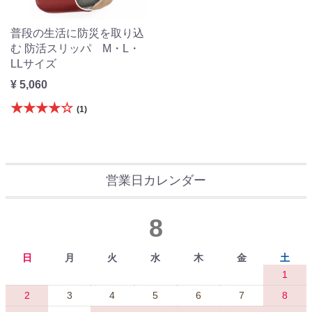
普段の生活に防災を取り込
む 防活スリッパ M・L・
LLサイズ
¥ 5,060
★★★★☆
(1)
営業日カレンダー
8
日
月
火
水
木
金
土
1
2
3
4
5
6
7
8