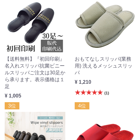
【送料無料】『初回印刷』
おもてなしスリッパ(業務
名入れスリッパ抗菌ビニー
用) 洗えるメッシュスリッ
ルスリッパご注文は30足か
パ
ら承ります。表示価格は１
¥ 1,210
足
★★★★★
(1)
¥ 1,005
3位
4位