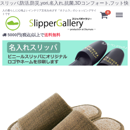
スリッパ,防活,防災,yori,名入れ,抗菌,3Dコンフォート,フット快
人の暮らしに心地よいインテリア文化をめざす『オクムラ』のショッピングサイ
Menu
0
トです
5000円(税込)以上で
送料無料