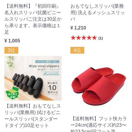
【送料無料】『初回印刷』
おもてなしスリッパ(業務
名入れスリッパ抗菌ビニー
用) 洗えるメッシュスリッ
ルスリッパご注文は30足か
パ
ら承ります。表示価格は１
¥ 1,210
足
★★★★★
(1)
¥ 1,005
3位
4位
【送料無料】おもてなしス
リッパ(業務用) 拭けるビニ
【送料無料】フット快カラ
ールスリッパ(スタンダー
ー24cm(適応サイズ約23〜
ドタイプ)10足セット
約23.5cm)旧フット楽