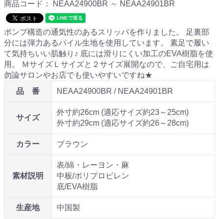
商品コード：
NEAA24900BR ～ NEAA24901BR
ポンプ構造の通気性のあるスリッパを作りました。 足裏部
分には弾力あるパイル生地を使用しています。 素足で履い
て気持ちいい肌触り♪ 底には滑りにくい加工のEVA樹脂を使
用。 ＭサイズＬサイズと２サイズ展開なので、ご自宅用は
勿論サロンやお店でも使いやすいですね★
品 番
NEAA24900BR / NEAA24901BR
外寸約26cm (適応サイズ約23～25cm)
サイズ
外寸約29cm (適応サイズ約26～28cm)
カラー
ブラウン
表/綿・レーヨン・麻
素材説明
中板/ポリプロピレン
底/EVA樹脂
生産地
中国製