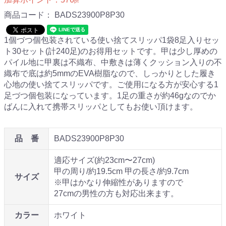
pt
商品コード：
BADS23900P8P30
1個づつ個包装されている使い捨てスリッパ1袋8足入りセッ
ト30セット(計240足)のお得用セットです。甲は少し厚めの
パイル地に甲裏は不織布、中敷きは薄くクッション入りの不
織布で底は約5mmのEVA樹脂なので、しっかりとした履き
心地の使い捨てスリッパです。ご使用になる方が安心する1
足づつ個包装になっています。1足の重さが約46gなのでか
ばんに入れて携帯スリッパとしてもお使い頂けます。
品 番
BADS23900P8P30
適応サイズ(約23cm〜27cm)
甲の周り/約19.5cm 甲の長さ/約9.7cm
サイズ
※甲はかなり伸縮性がありますので
27cmの男性の方も対応出来ます。
カラー
ホワイト