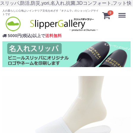
スリッパ,防活,防災,yori,名入れ,抗菌,3Dコンフォート,フット快
人の暮らしに心地よいインテリア文化をめざす『オクムラ』のショッピングサイ
Menu
0
トです
5000円(税込)以上で
送料無料