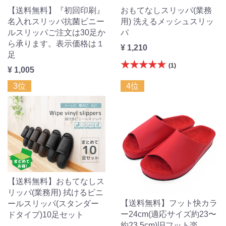
【送料無料】『初回印刷』
おもてなしスリッパ(業務
名入れスリッパ抗菌ビニー
用) 洗えるメッシュスリッ
ルスリッパご注文は30足か
パ
ら承ります。表示価格は１
¥ 1,210
足
★★★★★
(1)
¥ 1,005
3位
4位
【送料無料】おもてなしス
リッパ(業務用) 拭けるビニ
【送料無料】フット快カラ
ールスリッパ(スタンダー
ー24cm(適応サイズ約23〜
ドタイプ)10足セット
約23.5cm)旧フット楽