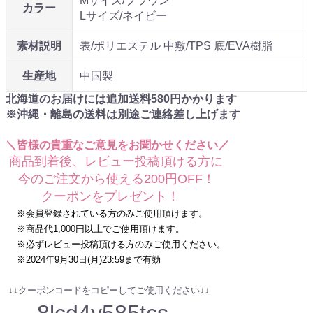
Mサイズ/ブラウン
カラー
Lサイズ/ネイビー
素材説明
表/ポリエステル 中敷/TPS 底/EVA樹脂
生産地
中国製
北海道のお届けには追加送料
580
円かかります
※沖縄・離島の送料は別途ご連絡差し上げます
＼皆様の貴重なご意見をお聞かせください／
商品到着後、レビュー投稿頂ける方に
今のご注文から使える200円OFF！
クーポンをプレゼント！
※会員登録されている方のみご使用頂けます。
※商品代1,000円以上でご使用頂けます。
※必ずレビュー投稿頂ける方のみご使用ください。
※2024年9月30日(月)23:59まで有効
↓↓クーポンコードをコピーしてご使用ください↓↓
8lcd4y585tcs