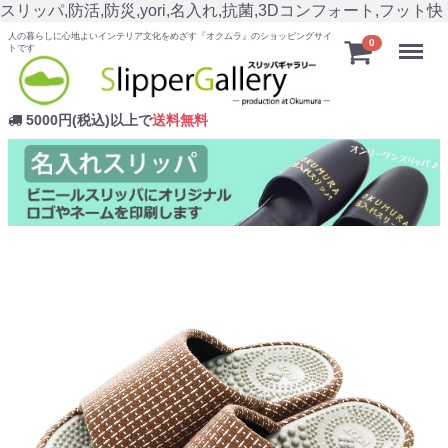
スリッパ,防活,防災,yori,名入れ,抗菌,3Dコンフォート,フット快
人の暮らしに心地よいインテリア文化をめざす『オクムラ』のショッピングサイ
Menu
0
トです
5000円(税込)以上で
送料無料