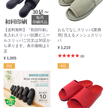
【送料無料】『初回印刷』
おもてなしスリッパ(業務
名入れスリッパ抗菌ビニー
用) 洗えるメッシュスリッ
ルスリッパご注文は30足か
パ
ら承ります。表示価格は１
¥ 1,210
足
★★★★★
(1)
¥ 1,005
3位
4位