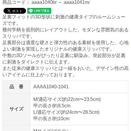
商品コード：
aaaa1040br ～ aaaa1041nv
足裏フィットの3D形状に刺激の健康タイプのルームシュー
ズです。
幾何学柄を規則的にレイアウトした、モダンな雰囲気のある
スリッパです。
足裏部分は適度な硬さと弾力性のある素材を使用した、心地
よい刺激を実現したオリジナルの健康スリッパです。
中敷の3Dソールがぴったり足裏に馴染み、突起部分が足裏
に刺激をダイレクトに伝えます。
また従来の健康スリッパとは一線をおいた、デザイン性の高
いアイテムに仕上がっております。
品 番
AAAA1040-1041
M/適応サイズ(約22cm〜23.5cm)
甲の長さ/約8.5cm
サイズ
L/適応サイズ(約24cm〜26.5cm)
甲の長さ/約10cm