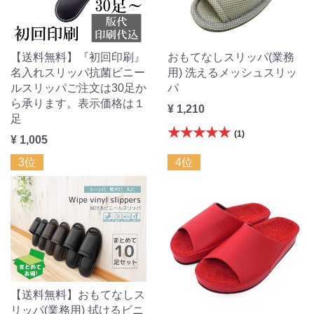
【送料無料】『初回印刷』
おもてなしスリッパ(業務
名入れスリッパ抗菌ビニー
用) 洗えるメッシュスリッ
ルスリッパご注文は30足か
パ
ら承ります。表示価格は１
¥ 1,210
足
★★★★★
(1)
¥ 1,005
3位
4位
【送料無料】おもてなしス
リッパ(業務用) 拭けるビニ