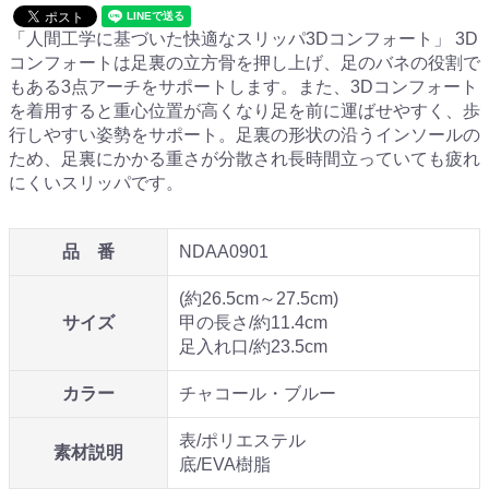
「人間工学に基づいた快適なスリッパ3Dコンフォート」 3D
コンフォートは足裏の立方骨を押し上げ、足のバネの役割で
もある3点アーチをサポートします。また、3Dコンフォート
を着用すると重心位置が高くなり足を前に運ばせやすく、歩
行しやすい姿勢をサポート。足裏の形状の沿うインソールの
ため、足裏にかかる重さが分散され長時間立っていても疲れ
にくいスリッパです。
品 番
NDAA0901
(約26.5cm～27.5cm)
サイズ
甲の長さ/約11.4cm
足入れ口/約23.5cm
カラー
チャコール・ブルー
表/ポリエステル
素材説明
底/EVA樹脂