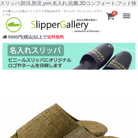
スリッパ,防活,防災,yori,名入れ,抗菌,3Dコンフォート,フット快
人の暮らしに心地よいインテリア文化をめざす『オクムラ』のショッピングサイ
Menu
0
トです
5000円(税込)以上で
送料無料