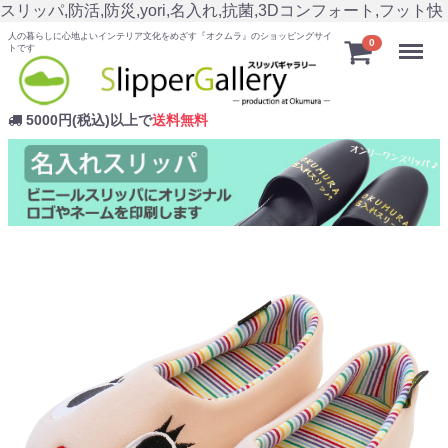
スリッパ,防活,防災,yori,名入れ,抗菌,3Dコンフォート,フット快
人の暮らしに心地よいインテリア文化をめざす『オクムラ』のショッピングサイ
Menu
0
トです
5000円(税込)以上で
送料無料