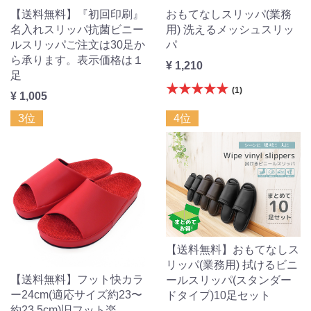
【送料無料】『初回印刷』
おもてなしスリッパ(業務
名入れスリッパ抗菌ビニー
用) 洗えるメッシュスリッ
ルスリッパご注文は30足か
パ
ら承ります。表示価格は１
¥ 1,210
足
★★★★★
(1)
¥ 1,005
3位
4位
【送料無料】おもてなしス
リッパ(業務用) 拭けるビニ
【送料無料】フット快カラ
ールスリッパ(スタンダー
ー24cm(適応サイズ約23〜
ドタイプ)10足セット
約23.5cm)旧フット楽