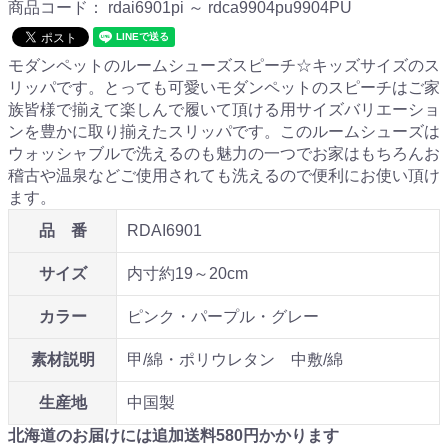
商品コード：
rdai6901pi ～ rdca9904pu9904PU
モダンペットのルームシューズスピーチ☆キッズサイズのス
リッパです。とっても可愛いモダンペットのスピーチはご家
族皆様で揃えて楽しんで履いて頂ける用サイズバリエーショ
ンを豊かに取り揃えたスリッパです。このルームシューズは
ウォッシャブルで洗えるのも魅力の一つでお家はもちろんお
稽古や温泉などご使用されても洗えるので便利にお使い頂け
ます。
品 番
RDAI6901
サイズ
内寸約19～20cm
カラー
ピンク・パープル・グレー
素材説明
甲/綿・ポリウレタン 中敷/綿
生産地
中国製
北海道のお届けには追加送料
580
円かかります