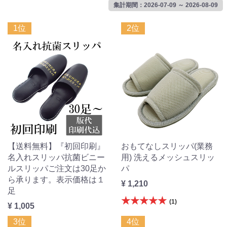
集計期間：2026-07-09 ～ 2026-08-09
1位
2位
【送料無料】『初回印刷』
おもてなしスリッパ(業務
名入れスリッパ抗菌ビニー
用) 洗えるメッシュスリッ
ルスリッパご注文は30足か
パ
ら承ります。表示価格は１
¥ 1,210
足
★★★★★
(1)
¥ 1,005
3位
4位