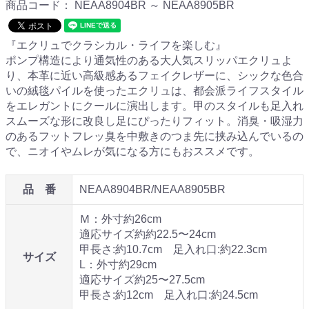
商品コード：
NEAA8904BR ～ NEAA8905BR
『エクリュでクラシカル・ライフを楽しむ』
ポンプ構造により通気性のある大人気スリッパエクリュよ
り、本革に近い高級感あるフェイクレザーに、シックな色合
いの絨毯パイルを使ったエクリュは、都会派ライフスタイル
をエレガントにクールに演出します。甲のスタイルも足入れ
スムーズな形に改良し足にぴったりフィット。消臭・吸湿力
のあるフットフレッ臭を中敷きのつま先に挟み込んでいるの
で、ニオイやムレが気になる方にもおススメです。
品 番
NEAA8904BR/NEAA8905BR
Ｍ：外寸約26cm
適応サイズ約約22.5〜24cm
甲長さ:約10.7cm 足入れ口:約22.3cm
サイズ
L：外寸約29cm
適応サイズ約25〜27.5cm
甲長さ:約12cm 足入れ口:約24.5cm