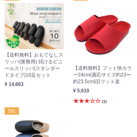
【送料無料】おもてなしス
リッパ(業務用) 拭けるビニ
【送料無料】フット快カラ
ールスリッパ(スタンダー
ー24cm(適応サイズ約23〜
ドタイプ)10足セット
約23.5cm)旧フット楽
¥ 14,663
¥ 5,610
★★★☆☆
(1)
5位