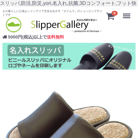
スリッパ,防活,防災,yori,名入れ,抗菌,3Dコンフォート,フット快
人の暮らしに心地よいインテリア文化をめざす『オクムラ』のショッピングサイ
Menu
0
トです
5000円(税込)以上で
送料無料