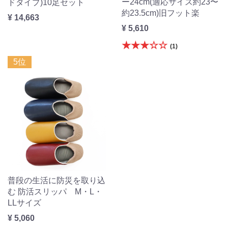
ー24cm(適応サイズ約23〜
ドタイプ)10足セット
約23.5cm)旧フット楽
¥ 14,663
¥ 5,610
★★★☆☆
(1)
5位
普段の生活に防災を取り込
む 防活スリッパ M・L・
LLサイズ
¥ 5,060