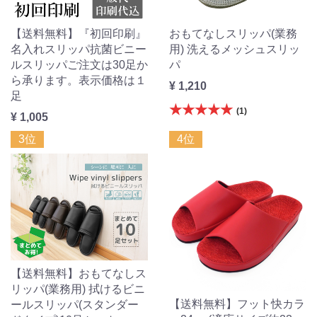
【送料無料】『初回印刷』
おもてなしスリッパ(業務
名入れスリッパ抗菌ビニー
用) 洗えるメッシュスリッ
ルスリッパご注文は30足か
パ
ら承ります。表示価格は１
¥ 1,210
足
★★★★★
(1)
¥ 1,005
3位
4位
【送料無料】おもてなしス
リッパ(業務用) 拭けるビニ
【送料無料】フット快カラ
ールスリッパ(スタンダー