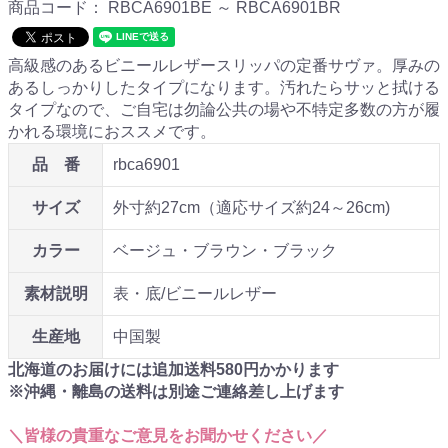
商品コード：
RBCA6901BE ～ RBCA6901BR
高級感のあるビニールレザースリッパの定番サヴァ。厚みの
あるしっかりしたタイプになります。汚れたらサッと拭ける
タイプなので、ご自宅は勿論公共の場や不特定多数の方が履
かれる環境におススメです。
品 番
rbca6901
サイズ
外寸約27cm（適応サイズ約24～26cm)
カラー
ベージュ・ブラウン・ブラック
素材説明
表・底/ビニールレザー
生産地
中国製
北海道のお届けには追加送料
580
円かかります
※沖縄・離島の送料は別途ご連絡差し上げます
＼皆様の貴重なご意見をお聞かせください／