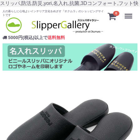
スリッパ,防活,防災,yori,名入れ,抗菌,3Dコンフォート,フット快
人の暮らしに心地よいインテリア文化をめざす『オクムラ』のショッピングサイ
Menu
0
トです
5000円(税込)以上で
送料無料