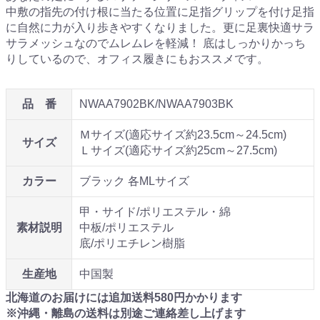
中敷の指先の付け根に当たる位置に足指グリップを付け足指
に自然に力が入り歩きやすくなりました。更に足裏快適サラ
サラメッシュなのでムレムレを軽減！ 底はしっかりかっち
りしているので、オフィス履きにもおススメです。
品 番
NWAA7902BK/NWAA7903BK
Ｍサイズ(適応サイズ約23.5cm～24.5cm)
サイズ
Ｌサイズ(適応サイズ約25cm～27.5cm)
カラー
ブラック 各MLサイズ
甲・サイド/ポリエステル・綿
素材説明
中板/ポリエステル
底/ポリエチレン樹脂
生産地
中国製
北海道のお届けには追加送料
580
円かかります
※沖縄・離島の送料は別途ご連絡差し上げます