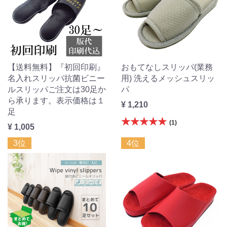
【送料無料】『初回印刷』
おもてなしスリッパ(業務
名入れスリッパ抗菌ビニー
用) 洗えるメッシュスリッ
ルスリッパご注文は30足か
パ
ら承ります。表示価格は１
¥ 1,210
足
★★★★★
(1)
¥ 1,005
3位
4位