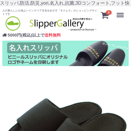
スリッパ,防活,防災,yori,名入れ,抗菌,3Dコンフォート,フット快
人の暮らしに心地よいインテリア文化をめざす『オクムラ』のショッピングサイ
Menu
0
トです
5000円(税込)以上で
送料無料