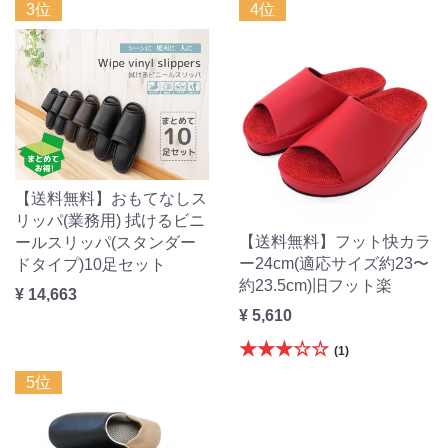
3位
4位
【送料無料】おもてなしス
リッパ(業務用) 拭けるビニ
【送料無料】フット快カラ
ールスリッパ(スタンダー
ー24cm(適応サイズ約23〜
ドタイプ)10足セット
約23.5cm)旧フット楽
¥ 14,663
¥ 5,610
★★★☆☆
(1)
5位