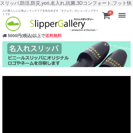
スリッパ,防活,防災,yori,名入れ,抗菌,3Dコンフォート,フット快
人の暮らしに心地よいインテリア文化をめざす『オクムラ』のショッピングサイ
Menu
0
トです
5000円(税込)以上で
送料無料