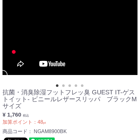
抗菌・消臭除湿フットフレッ臭 GUEST IT-ゲス
トイット- ビニールレザースリッパ ブラックM
サイズ
¥ 1,760
税込
加算ポイント：
48
pt
商品コード：
NGAM8900BK