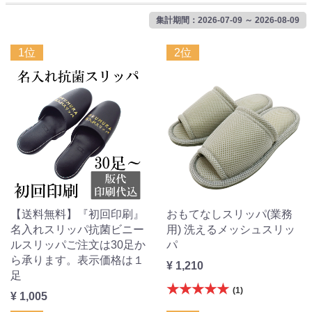
集計期間：2026-07-09 ～ 2026-08-09
1位
2位
【送料無料】『初回印刷』
おもてなしスリッパ(業務
名入れスリッパ抗菌ビニー
用) 洗えるメッシュスリッ
ルスリッパご注文は30足か
パ
ら承ります。表示価格は１
¥ 1,210
足
★★★★★
(1)
¥ 1,005