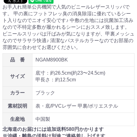
お手入れ簡単公共機関で人気のビニールレザースリッパで
す。 甲の裏にフットフレッ臭の消臭除湿に優れているシー
ト入りなのでニオイ安心です♪ 中敷の生地には抗菌加工済み
なので不特定多数が履かれるシーンにおススメ致します。
ビニールスリッパは汗ばみが気になりますが、甲裏メッシュ
なのでサラサラ快適♪ 清潔なパステルカラーなのでお部屋の
雰囲気に合わせてお選びください。
品 番
NGAM8900BK
底寸：約26.5cm(約23〜24.5cm)
サイズ
甲長さ：約12.5cm
カラー
ブラック
素材説明
表・底/PVCレザー 甲裏/ポリエステル
生産地
中国製
北海道のお届けには追加送料
580
円かかります
※沖縄・離島の送料は別途ご連絡差し上げます