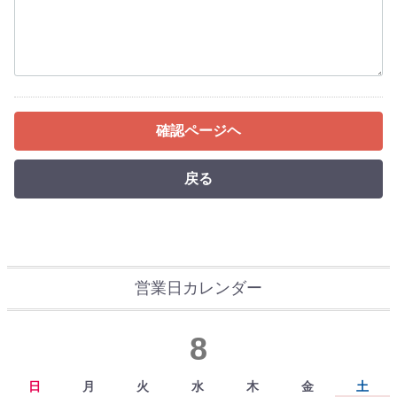
確認ページヘ
戻る
営業日カレンダー
8
日
月
火
水
木
金
土