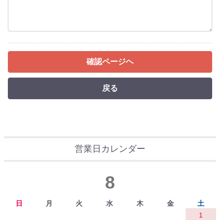
確認ページヘ
戻る
営業日カレンダー
8
日
月
火
水
木
金
土
1