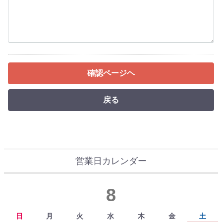
確認ページヘ
戻る
営業日カレンダー
8
日
月
火
水
木
金
土