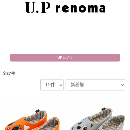
UPレノマ
全
27
件