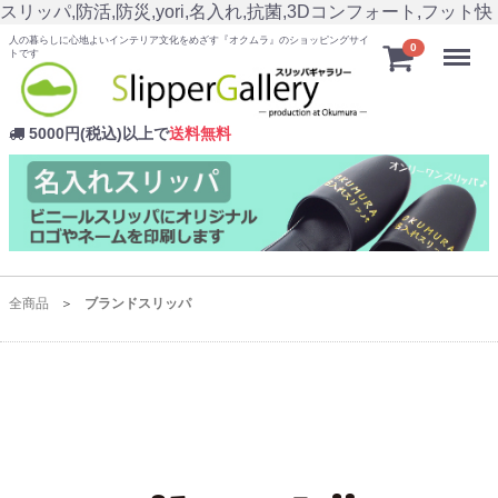
スリッパ,防活,防災,yori,名入れ,抗菌,3Dコンフォート,フット快
人の暮らしに心地よいインテリア文化をめざす『オクムラ』のショッピングサイ
Menu
0
トです
5000円(税込)以上で
送料無料
全商品
ブランドスリッパ