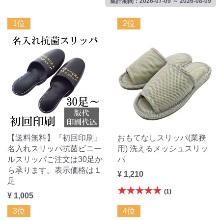
集計期間：2026-07-09 ～ 2026-08-09
1位
2位
【送料無料】『初回印刷』
おもてなしスリッパ(業務
名入れスリッパ抗菌ビニー
用) 洗えるメッシュスリッ
ルスリッパご注文は30足か
パ
ら承ります。表示価格は１
¥ 1,210
足
★★★★★
(1)
¥ 1,005
3位
4位