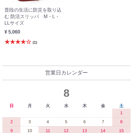
普段の生活に防災を取り込
む 防活スリッパ M・L・
LLサイズ
¥ 5,060
★★★★☆
(1)
営業日カレンダー
8
日
月
火
水
木
金
土
1
2
3
4
5
6
7
8
9
10
11
12
13
14
15