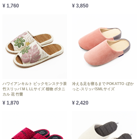
¥ 1,760
¥ 3,850
ハワイアンキルト ビックモンステラ茶
冷える足を寝るまで POKATTO -ぽか
竹スリッパ M L LLサイズ 植物 ボタニ
っと-スリッパSMLサイズ
カル 花 竹畳
¥ 1,870
¥ 2,420