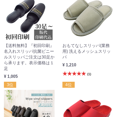
【送料無料】『初回印刷』
おもてなしスリッパ(業務
名入れスリッパ抗菌ビニー
用) 洗えるメッシュスリッ
ルスリッパご注文は30足か
パ
ら承ります。表示価格は１
¥ 1,210
足
★★★★★
(1)
¥ 1,005
3位
4位