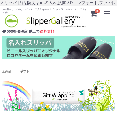
スリッパ,防活,防災,yori,名入れ,抗菌,3Dコンフォート,フット快
人の暮らしに心地よいインテリア文化をめざす『オクムラ』のショッピングサイ
Menu
0
トです
5000円(税込)以上で
送料無料
全商品
ギフト