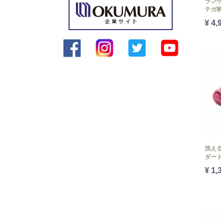
ラン
テガ
¥ 4,
洗え
ダー
¥ 1,