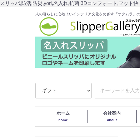
スリッパ,防活,防災,yori,名入れ,抗菌,3Dコンフォート,フット快
人の暮らしに心地よいインテリア文化をめざす『オクムラ』
ホーム
会社案内
home
about