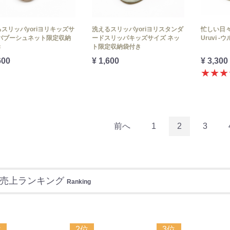
スリッパyoriヨリキッズサ
洗えるスリッパyoriヨリスタンダ
忙しい日
 バブーシュネット限定収納
ードスリッパキッズサイズ ネッ
Uruvi 
き
ト限定収納袋付き
600
¥ 1,600
¥ 3,300
★★★
前へ
1
2
3
売上ランキング
Ranking
位
2位
3位