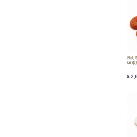
洗える
ML収
¥ 2,