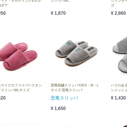
ケット・キルティング&オル
スリッパML
シリンダー
柄ボア
ズ
950
¥ 1,870
¥ 2,860
るマイクロファイバースタン
恐竜刺繍スリッパ KIDS・M・L
ハリのあ
ドスリッパMLサイズ
サイズ 恐竜スリッパ
ンメッシ
320
恐竜スリッパ
¥ 1,430
¥ 1,650