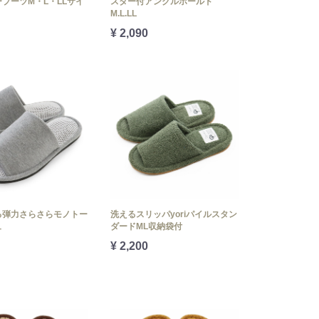
ブーツM・L・LLサイ
スター付アンクルホールド
M.L.LL
¥ 2,090
る弾力さらさらモノトー
洗えるスリッパyoriパイルスタン
ュ
ダードML収納袋付
¥ 2,200