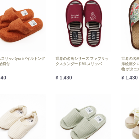
スリッパyoriパイルトング
世界の名画シリーズ ファブリッ
世界の名画
納袋付
クスタンダードMLスリッパ
洋絵画クロ
物 ボタニ
640
¥ 1,430
¥ 1,430