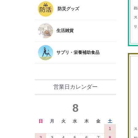
防災グッズ
生活雑貨
サプリ・栄養補助食品
営業日カレンダー
8
日
月
火
水
木
金
土
1
2
3
4
5
6
7
8