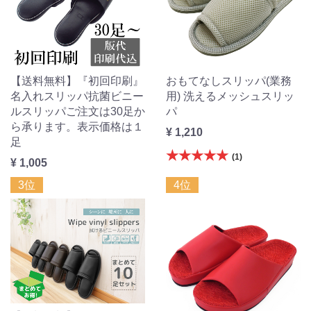
【送料無料】『初回印刷』
おもてなしスリッパ(業務
名入れスリッパ抗菌ビニー
用) 洗えるメッシュスリッ
ルスリッパご注文は30足か
パ
ら承ります。表示価格は１
¥ 1,210
足
★★★★★
(1)
¥ 1,005
3位
4位