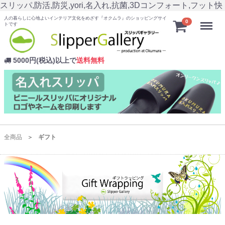
スリッパ,防活,防災,yori,名入れ,抗菌,3Dコンフォート,フット快
人の暮らしに心地よいインテリア文化をめざす『オクムラ』のショッピングサイ
Menu
0
トです
5000円(税込)以上で
送料無料
全商品
ギフト