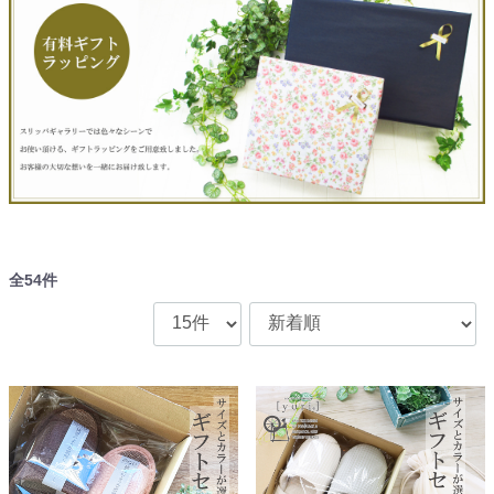
全
54
件