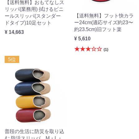
【送料無料】おもてなしス
リッパ(業務用) 拭けるビニ
【送料無料】フット快カラ
ールスリッパ(スタンダー
ー24cm(適応サイズ約23〜
ドタイプ)10足セット
約23.5cm)旧フット楽
¥ 14,663
¥ 5,610
★★★☆☆
(1)
5位
普段の生活に防災を取り込
む 防活スリッパ M・L・