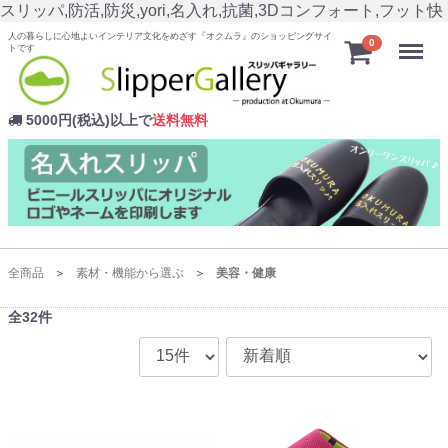
スリッパ,防活,防災,yori,名入れ,抗菌,3Dコンフォート,フット快
人の暮らしに心地よいインテリア文化をめざす『オクムラ』のショッピングサイ
Menu
0
トです
5000円(税込)以上で
送料無料
全商品
素材・機能から選ぶ
美容・健康
全
32
件