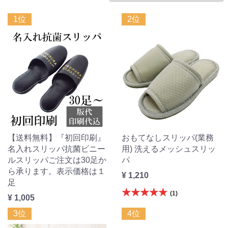
1位
2位
【送料無料】『初回印刷』
おもてなしスリッパ(業務
名入れスリッパ抗菌ビニー
用) 洗えるメッシュスリッ
ルスリッパご注文は30足か
パ
ら承ります。表示価格は１
¥ 1,210
足
★★★★★
(1)
¥ 1,005
3位
4位