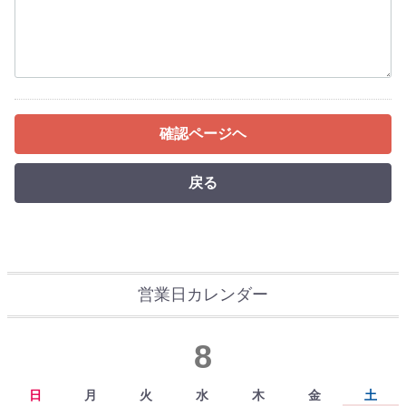
確認ページヘ
戻る
営業日カレンダー
8
日
月
火
水
木
金
土